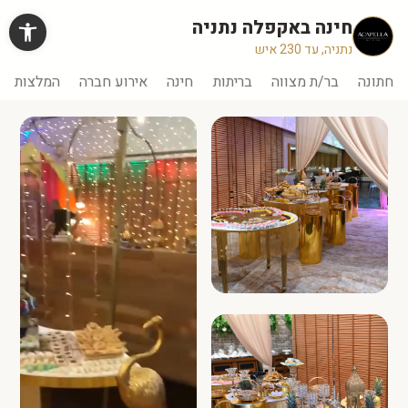
Ski
פתח ס
חינה באקפלה נתניה
t
conten
חתונה
בר/ת מצווה
בריתות
חינה
אירוע חברה
המלצות