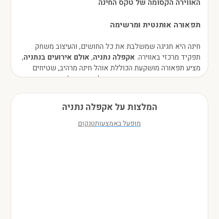
האווירה הקסומה של טקס החינה
תפאורה אותנטית ומרשימה
חינה היא חגיגה שמשלבת את כל החושים, והעיצוב משחק
תפקיד מרכזי באווירה.
אקפלה נתניה
,
אולם אירועים בנתניה
,
מציע תפאורה מושקעת הכוללת אוהל חינה מרהיב, שטיחים
מעוצבים, כריות רקומות וכיסאות מלכותיים. כל פרט מותאם
כדי להעניק לאירוע שלכם את האווירה המושלמת.
המלצות על אקפלה נתניה
תלבושות מסורתיות
אחד מרגעי השיא של החינה הוא התלבושות. החתן והכלה
לובשים כפתנים ייחודיים, כתרים מסורתיים, ונכנסים בטקסיות
אל תוך אוהל החינה בתהלוכה ססגונית שמלווה בשירה
וריקודים.
מוזיקה שמרקידה את כולם
המוזיקה היא לב ליבו של כל טקס חינה. באקפלה נתניה תוכלו
לשלב שירים מסורתיים בשפה המרוקאית לצד מוזיקה עכשווית