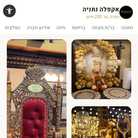
Ski
פתח ס
אקפלה נתניה
t
conten
חתונה
בר/ת מצווה
בריתות
חינה
אירוע חברה
המלצות