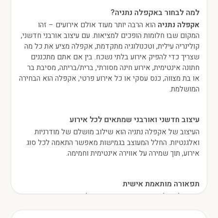
למה לבחור באקפלה נתניה?
אקפלה נתניה
הוא הרבה יותר מעוד אולם אירועים – זהו
המקום שבו חלומות הופכים למציאות. עם עיצוב אורבני חדשני,
קולינריה עילית, וטכנולוגיה מתקדמת, אקפלה מציע את כל מה
שצריך כדי להפיק אירוע בלתי נשכח. בין אם אתם מתכננים
חתונה אינטימית, אירוע חינה מסורתי, ברית/בריתה, מסיבת בר
או בת מצווה, כנס עסקי או כל אירוע פרטי, אקפלה הוא הבחירה
המושלמת.
עיצוב חדשני ואורבני שמתאים לכל אירוע
העיצוב של אקפלה נתניה הוא שילוב מושלם של מודרניות
ואלגנטיות. החלל המעוצב בגמישות מאפשר התאמה לכל סוג
אירוע, תוך שמירה על אווירה אינטימית וחמימה.
תפאורה מותאמת אישית
באקפלה, כל פרט מעוצב בקפידה כדי להתאים בדיוק
לקונספט שלכם. התאורה המתקדמת, השטיחים היוקרתיים
והמערכות החכמות יוצרים את הבמה המושלמת לאירוע שלכם.